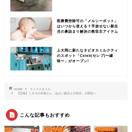
4
医療費控除可の「メルシーポット」
はいつから使える？手放せない新生
児の鼻詰まり解決の救世主アイテム
5
上大岡に新たなタピオカミルクティ
のスポット「Celeb(セレブ)〜縁
味〜」がオープン!
HOME
ライフスタイル
【悲報】ミオカの本屋さん「あおい書店上大岡店」が閉店へ
こんな記事もおすすめ
フスタイル
ライフスタイル
ライフスタイル