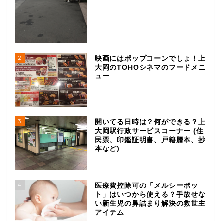
2
映画にはポップコーンでしょ！上
大岡のTOHOシネマのフードメニ
ュー
グルメ
3
開いてる日時は？何ができる？上
大岡駅行政サービスコーナー (住
民票、印鑑証明書、戸籍謄本、抄
ランチ
本など)
ラーメン
4
医療費控除可の「メルシーポッ
ト」はいつから使える？手放せな
居酒屋
い新生児の鼻詰まり解決の救世主
アイテム