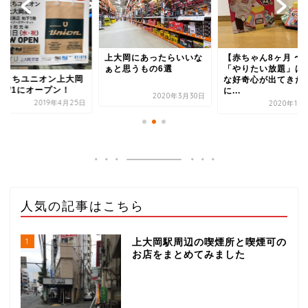
上大岡にあったらいいな
【赤ちゃん8ヶ月 〜
ぁと思うもの6選
「やりたい放題」は
とまちユニオン上大岡
な好奇心が出てきた
が5/1にオープン！
に...
2020年3月30日
2019年4月25日
2020年11
人気の記事はこちら
1
上大岡駅周辺の喫煙所と喫煙可の
お店をまとめてみました