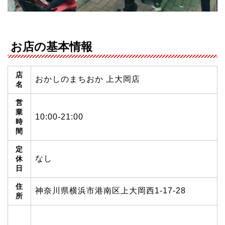
お店の基本情報
店
おかしのまちおか 上大岡店
名
営
業
10:00-21:00
時
間
定
なし
休
日
住
神奈川県横浜市港南区上大岡西1-17-28
所