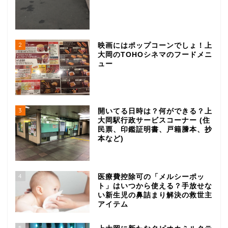
2
映画にはポップコーンでしょ！上
大岡のTOHOシネマのフードメニ
ュー
グルメ
3
開いてる日時は？何ができる？上
大岡駅行政サービスコーナー (住
民票、印鑑証明書、戸籍謄本、抄
ランチ
本など)
ラーメン
4
医療費控除可の「メルシーポッ
ト」はいつから使える？手放せな
居酒屋
い新生児の鼻詰まり解決の救世主
アイテム
写真集
5