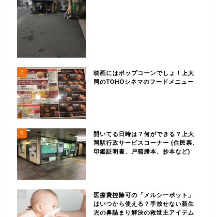
2
映画にはポップコーンでしょ！上大
岡のTOHOシネマのフードメニュー
3
開いてる日時は？何ができる？上大
岡駅行政サービスコーナー (住民票、
印鑑証明書、戸籍謄本、抄本など)
4
医療費控除可の「メルシーポット」
はいつから使える？手放せない新生
児の鼻詰まり解決の救世主アイテム