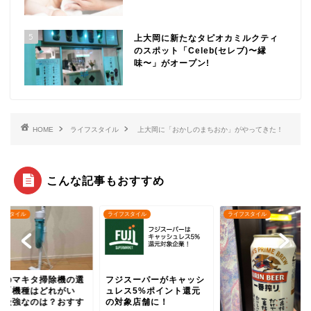
5
上大岡に新たなタピオカミルクティ
のスポット「Celeb(セレブ)〜縁
味〜」がオープン!
HOME
ライフスタイル
上大岡に「おかしのまちおか」がやってきた！
こんな記事もおすすめ
ライフスタイル
ライフスタイル
ライフスタイル
フジスーパーがキャッシ
人気のマキタ
ュレス5%ポイント還元
び方「機種は
の対象店舗に！
い？最強なの