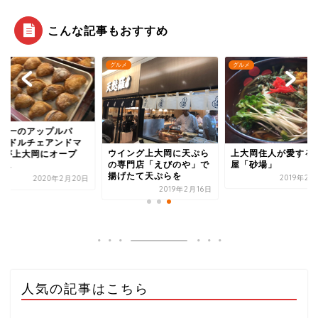
こんな記事もおすすめ
メ
グルメ
グルメ
世界一のアップルパ
"のドルチェアンドマ
ウイング上大岡に天ぷら
上大岡住人が愛する
コが上大岡にオープ
の専門店「えびのや」で
屋「砂場」
...
揚げたて天ぷらを
2019年2月
2020年2月20日
2019年2月16日
人気の記事はこちら