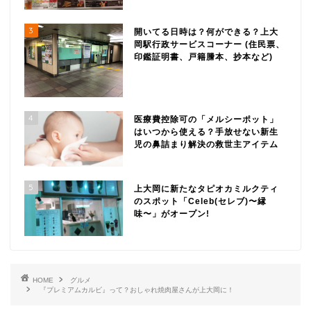
3
開いてる日時は？何ができる？上大
岡駅行政サービスコーナー (住民票、
印鑑証明書、戸籍謄本、抄本など)
4
医療費控除可の「メルシーポット」
はいつから使える？手放せない新生
児の鼻詰まり解決の救世主アイテム
5
上大岡に新たなタピオカミルクティ
のスポット「Celeb(セレブ)〜縁
味〜」がオープン!
HOME
グルメ
『プレミアムカルビ』って？おしゃれ焼肉屋さんが上大岡に！