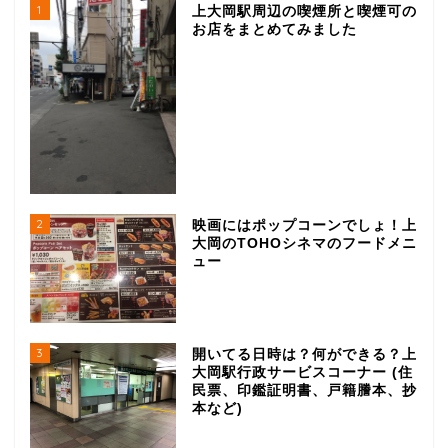
1
上大岡駅周辺の喫煙所と喫煙可の
お店をまとめてみました
2
映画にはポップコーンでしょ！上
大岡のTOHOシネマのフードメニ
ュー
グルメ
ランチ
3
開いてる日時は？何ができる？上
大岡駅行政サービスコーナー (住
民票、印鑑証明書、戸籍謄本、抄
ラーメン
本など)