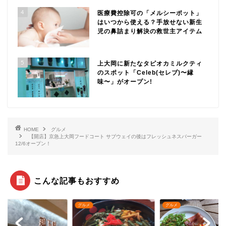
4
医療費控除可の「メルシーポット」
はいつから使える？手放せない新生
児の鼻詰まり解決の救世主アイテム
5
上大岡に新たなタピオカミルクティ
のスポット「Celeb(セレブ)〜縁
味〜」がオープン!
HOME
グルメ
【開店】京急上大岡フードコート サブウェイの後はフレッシュネスバーガー
12/6オープン！
こんな記事もおすすめ
メ
グルメ
グルメ