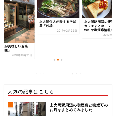
上大岡住人が愛するそば
上大岡駅周辺の喫茶
屋「砂場」
カフェまとめ。フリ
Wifiや喫煙席情報も
2019年2月22日
2019年1
子丼が美味しいお店
鶏五味」
2018年10月21日
人気の記事はこちら
1
上大岡駅周辺の喫煙所と喫煙可の
お店をまとめてみました